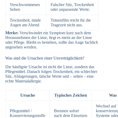
Verschwommenes
Falscher Sitz, Trockenheit
Sehen
oder unpassende Werte.
Trockenheit, müde
Tränenfilm reicht für die
Augen am Abend
Tragezeit nicht aus.
Merke:
Verschwindet ein Symptom kurz nach dem
Herausnehmen der Linse, liegt es meist an der Linse
oder Pflege. Bleibt es bestehen, sollte das Auge fachlich
angesehen werden.
Was sind die Ursachen einer Unverträglichkeit?
Die häufigste Ursache ist nicht die Linse, sondern das
Pflegemittel. Danach folgen Trockenheit, ein schlechter
Sitz, Ablagerungen, falsche Werte und – selten – eine
echte Materialallergie.
Ursache
Typisches Zeichen
Was h
Wechsel auf
Pflegemittel /
Brennen sofort
konservierung
Konservierungsstoffe
nach dem Einsetzen
Systeme ode