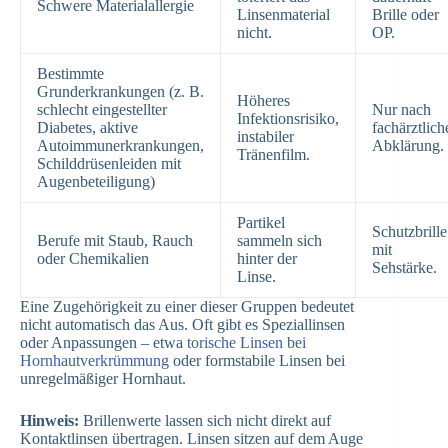
Schwere Materialallergie
Linsenmaterial
Brille oder
nicht.
OP.
Bestimmte
Grunderkrankungen (z. B.
Höheres
schlecht eingestellter
Nur nach
Infektionsrisiko,
Diabetes, aktive
fachärztlich
instabiler
Autoimmunerkrankungen,
Abklärung.
Tränenfilm.
Schilddrüsenleiden mit
Augenbeteiligung)
Partikel
Schutzbrille
Berufe mit Staub, Rauch
sammeln sich
mit
oder Chemikalien
hinter der
Sehstärke.
Linse.
Eine Zugehörigkeit zu einer dieser Gruppen bedeutet
nicht automatisch das Aus. Oft gibt es Speziallinsen
oder Anpassungen – etwa
torische Linsen bei
Hornhautverkrümmung
oder formstabile Linsen bei
unregelmäßiger Hornhaut.
Hinweis:
Brillenwerte lassen sich nicht direkt auf
Kontaktlinsen übertragen. Linsen sitzen auf dem Auge