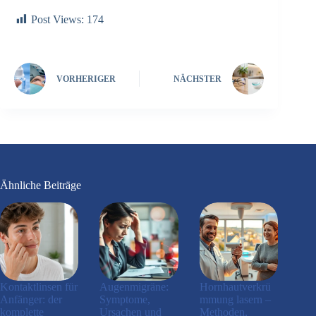
Post Views:
174
VORHERIGER
NÄCHSTER
Ähnliche Beiträge
Kontaktlinsen für
Augenmigräne:
Hornhautverkrü
Anfänger: der
Symptome,
mmung lasern –
komplette
Ursachen und
Methoden,