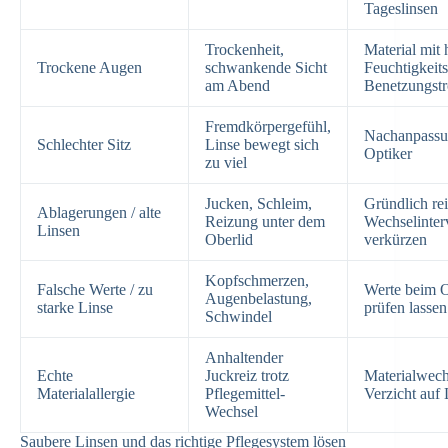
Tageslinsen
Trockenheit,
Material mit
Trockene Augen
schwankende Sicht
Feuchtigkeits
am Abend
Benetzungstr
Fremdkörpergefühl,
Nachanpassu
Schlechter Sitz
Linse bewegt sich
Optiker
zu viel
Jucken, Schleim,
Gründlich re
Ablagerungen / alte
Reizung unter dem
Wechselinter
Linsen
Oberlid
verkürzen
Kopfschmerzen,
Falsche Werte / zu
Werte beim O
Augenbelastung,
starke Linse
prüfen lassen
Schwindel
Anhaltender
Echte
Juckreiz trotz
Materialwech
Materialallergie
Pflegemittel-
Verzicht auf
Wechsel
Saubere Linsen und das richtige Pflegesystem lösen