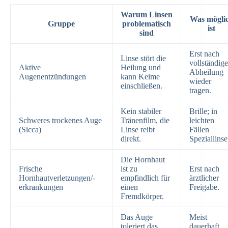
Warum Linsen
Was mögli
Gruppe
problematisch
ist
sind
Erst nach
Linse stört die
vollständige
Aktive
Heilung und
Abheilung
Augenentzündungen
kann Keime
wieder
einschließen.
tragen.
Kein stabiler
Brille; in
Schweres trockenes Auge
Tränenfilm, die
leichten
(Sicca)
Linse reibt
Fällen
direkt.
Speziallinse
Die Hornhaut
Frische
ist zu
Erst nach
Hornhautverletzungen/-
empfindlich für
ärztlicher
erkrankungen
einen
Freigabe.
Fremdkörper.
Das Auge
Meist
toleriert das
dauerhaft