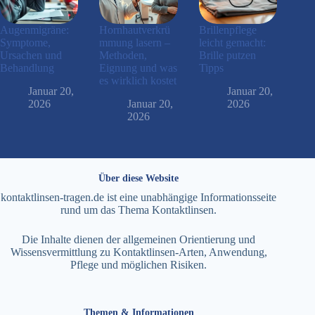
Augenmigräne:
Hornhautverkrü
Brillenpflege
Symptome,
mmung lasern –
leicht gemacht:
Ursachen und
Methoden,
Brille putzen
Behandlung
Eignung und was
Tipps
es wirklich kostet
Januar 20,
Januar 20,
2026
Januar 20,
2026
2026
Über diese Website
kontaktlinsen-tragen.de ist eine unabhängige Informationsseite
rund um das Thema Kontaktlinsen.
Die Inhalte dienen der allgemeinen Orientierung und
Wissensvermittlung zu Kontaktlinsen-Arten, Anwendung,
Pflege und möglichen Risiken.
Themen & Informationen