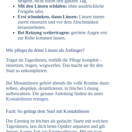
steigern, nicht sofort den ganzen Tag.
Mit den Linsen schlafen:
ohne ausdrückliche
Freigabe tabu.
Erst schminken, dann Linsen:
Linsen immer
zuerst einsetzen und vor dem Abschminken
herausnehmen.
Bei Reizung weitertragen:
gerötete Augen erst
zur Ruhe kommen lassen.
Wie pflegst du deine Linsen als Anfänger?
Trägst du Tageslinsen, entfällt die Pflege komplett –
einsetzen, tragen, wegwerfen. Das macht sie für den
Start so unkompliziert.
Bei Monatslinsen gehört abends die volle Routine dazu:
reiben, abspülen, desinfizieren, in frischer Lösung
aufbewahren. Die genaue Anleitung findest du unter
Kontaktlinsen reinigen
.
Fazit: So gelingt dein Start mit Kontaktlinsen
Der Einstieg ist leichter als gedacht: Starte mit weichen
Tageslinsen, lass dich beim Optiker anpassen und gib
deinen Augen Zeit zur Eingewöhnung. Mit ein paar